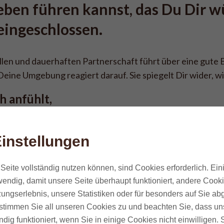
Leben führen kannst, das Du Dir wü
eingeschlossen.
len und dauerhaften Partnerschaft führt über eine gute B
d Deine Umgebung reagiert darauf. Sie spiegelt Dir wider, wi
ch anfühlt,
d zugewandt auf andere Menschen zuzugehen,
so die „richtigen“ Menschen in Dein Leben zu ziehen,
instellungen
anderen Menschen einzulassen, ohne Angst, Dich zu "verli
zu Dir und Deinen Bedürfnissen zu stehen, ohne Angst daf
Seite vollständig nutzen können, sind Cookies erforderlich. Ein
endig, damit unsere Seite überhaupt funktioniert, andere Cookie
ahren Bedürfnisse wieder zu spüren, Dir Deiner Stärken b
ungserlebnis, unsere Statistiken oder für besonders auf Sie ab
freude zu leben,
te stimmen Sie all unseren Cookies zu und beachten Sie, dass uns
ndig funktioniert, wenn Sie in einige Cookies nicht einwilligen.
und gezielt aus negativen Gedankenspiralen aussteigen 