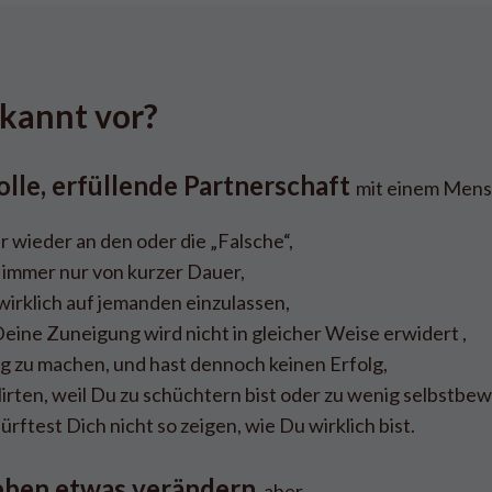
kannt vor?
olle, erfüllende Partnerschaft
mit einem Mensc
 wieder an den oder die „Falsche“,
immer nur von kurzer Dauer,
 wirklich auf jemanden einzulassen,
Deine Zuneigung wird nicht in gleicher Weise erwidert ,
tig zu machen, und hast dennoch keinen Erfolg,
flirten, weil Du zu schüchtern bist oder zu wenig selbstbew
rftest Dich nicht so zeigen, wie Du wirklich bist.
eben etwas verändern
, aber