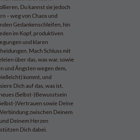
ollieren, Du kannst sie jedoch
rn – weg von Chaos und
nden Gedankenschleifen, hin
ieden im Kopf, produktiven
egungen und klaren
heidungen. Mach Schluss mit
leien über das, was war, sowie
en und Ängsten wegen dem,
vielleicht) kommt, und
siere Dich auf das, was ist.
neues (Selbst-)Bewusstsein
Selbst-)Vertrauen sowie Deine
 Verbindung zwischen Deinem
 und Deinem Herzen
stützen Dich dabei.