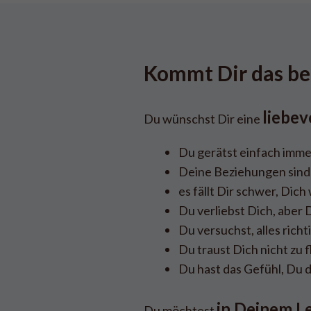
Kommt Dir das be
liebev
Du wünschst Dir eine
Du gerätst einfach immer
Deine Beziehungen sind 
es fällt Dir schwer, Dich
Du verliebst Dich, aber 
Du versuchst, alles rich
Du traust Dich nicht zu 
Du hast das Gefühl, Du dü
in Deinem L
Du möchtest