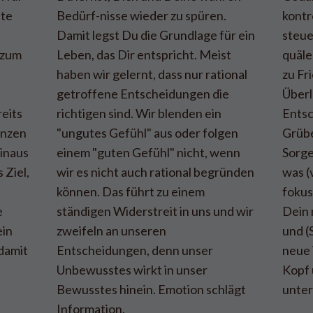
fte
Bedürf-nisse wieder zu spüren.
kontr
Damit legst Du die Grundlage für ein
steue
 zum
Leben, das Dir entspricht. Meist
quäle
u
haben wir gelernt, dass nur rational
zu Fr
getroffene Entscheidungen die
Überl
reits
richtigen sind. Wir blenden ein
Entsc
änzen
"ungutes Gefühl" aus oder folgen
Grübe
hinaus
einem "guten Gefühl" nicht, wenn
Sorg
 Ziel,
wir es nicht auch rational begründen
was (
können. Das führt zu einem
fokus
e
ständigen Widerstreit in uns und wir
Dein 
ein
zweifeln an unseren
und (
damit
Entscheidungen, denn unser
neue
Unbewusstes wirkt in unser
Kopf
Bewusstes hinein. Emotion schlägt
unter
Information.