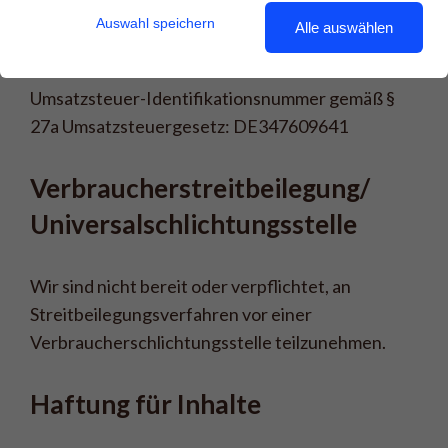
Telefon: +49 (0) 17662405651
Auswahl speichern
Alle auswählen
E-Mail:
info@susannerau.de
Umsatzsteuer-Identifikationsnummer gemäß §
27a Umsatzsteuergesetz: DE347609641
Verbraucher­streit­beilegung/ 
Universal­schlichtungs­stelle
Wir sind nicht bereit oder verpflichtet, an
Streitbeilegungsverfahren vor einer
Verbraucherschlichtungsstelle teilzunehmen.
Haftung für Inhalte